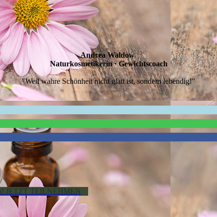
Andrea Waldow
Naturkosmetikerin · Gewichtscoach
"Weil wahre Schönheit nicht glatt ist, sondern lebendig!"
tarten! JETZT TEILNEHMEN