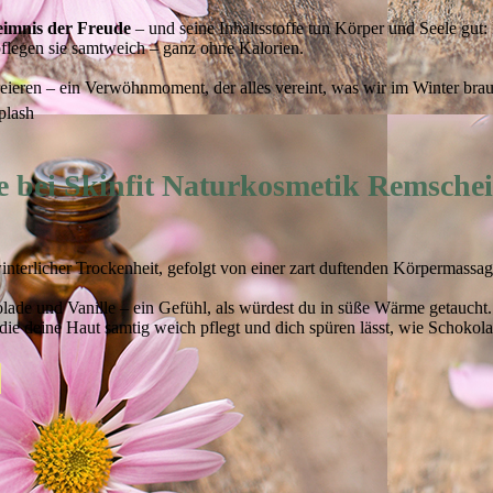
eimnis der Freude
– und seine Inhaltsstoffe tun Körper und Seele gut:
pflegen sie samtweich – ganz ohne Kalorien.
eieren – ein Verwöhnmoment, der alles vereint, was wir im Winter br
 bei Skinfit Naturkosmetik Remscheid
interlicher Trockenheit, gefolgt von einer zart duftenden Körpermassa
lade und Vanille – ein Gefühl, als würdest du in süße Wärme getaucht.
e deine Haut samtig weich pflegt und dich spüren lässt, wie Schokolad