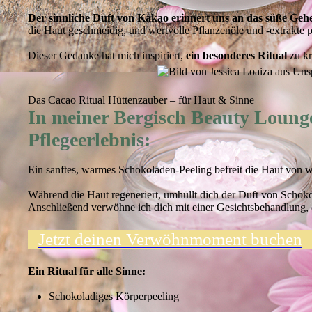
Der sinnliche Duft von Kakao erinnert uns an das süße Geh
die Haut geschmeidig, und wertvolle Pflanzenöle und -extrakte 
Dieser Gedanke hat mich inspiriert,
ein besonderes Ritual
zu kr
Das Cacao Ritual Hüttenzauber – für Haut & Sinne
In meiner Bergisch Beauty Lounge
Pflegeerlebnis:
Ein sanftes, warmes Schokoladen-Peeling befreit die Haut von w
Während die Haut regeneriert, umhüllt dich der Duft von Schoko
Anschließend verwöhne ich dich mit einer Gesichtsbehandlung, di
Jetzt deinen Verwöhnmoment buchen
Ein Ritual für alle Sinne:
Schokoladiges Körperpeeling