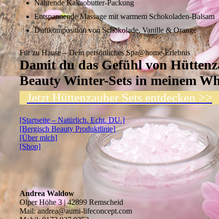
Nährende Kakaobutter-Packung
Entspannende Massage mit warmem Schokoladen-Balsam
Duftkomposition von Schokolade, Vanille & Orange
Für zu Hause – Dein persönliches Spa@home-Erlebnis
Damit du das Gefühl von Hüttenza
Beauty Winter-Sets in meinem Wha
Jetzt Hüttenzauber Sets entdecken >>
[Startseite – Natürlich. Echt. DU.]
[Bergisch Beauty Produktlinie]
[Über mich]
[Shop]
Andrea Waldow
Olper Höhe 3 | 42899 Remscheid
Mail: andrea@aumi-lifeconcept.com