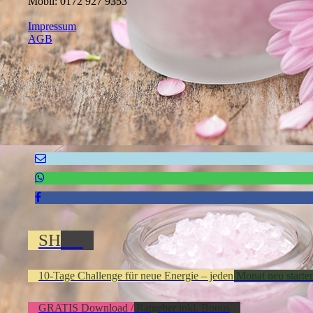
Mobil: 0172 927 9353
Impressum
AGB
SHOP
10-Tage Challenge für neue Energie – jeden Monat neu s
GRATIS Download / Ratgeber inkl. Bonus