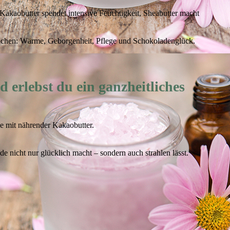
 Kakaobutter spendet intensive Feuchtigkeit, Sheabutter macht
auchen: Wärme, Geborgenheit, Pflege und Schokoladenglück.
 erlebst du ein ganzheitliches
ge mit nährender Kakaobutter.
e nicht nur glücklich macht – sondern auch strahlen lässt.