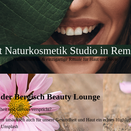
it Naturkosmetik Studio in Rem
Naturkosmetik & einzigartige Rituale für Haut und Seele
n der Bergisch Beauty Lounge
heit und Genuss verspricht?
n tatsächlich auch für unsere Gesundheit und Haut ein echtes Highligh